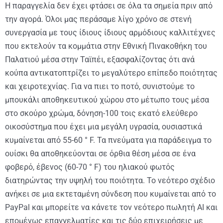
Η παραγγελία δεν έχει φτάσει σε όλα τα σημεία πριν από
την αγορά. Όλοι μας περάσαμε λίγο χρόνο σε στενή
συνεργασία με τους ίδιους ίδιους αρμόδιους καλλιτέχνες
που εκτελούν τα κομμάτια στην Εθνική Πινακοθήκη του
Παλατιού μέσα στην Ταϊπέι, εξασφαλίζοντας ότι ανά
κούπα αντικατοπτρίζει το μεγαλύτερο επίπεδο ποιότητας
και χειροτεχνίας. Για να πιει το ποτό, συνιστούμε το
μπουκάλι αποθηκευτικού χώρου στο μέτωπο τους μέσα
στο σκούρο χρώμα, δόνηση-100 τοις εκατό ελεύθερο
οικοσύστημα που έχει μια μεγάλη υγρασία, ουσιαστικά
κυμαίνεται από 55-60 ° F. Τα πνεύματα για παράδειγμα το
ουίσκι θα αποθηκεύονται σε όρθια θέση μέσα σε ένα
φοβερό, έβενος (60-70 ° F) του ηλιακού φωτός
διατηρώντας την υψηλή του ποιότητα. Το νεότερο σχέδιο
ανήκει σε μια εκτεταμένη σύνδεση που κυμαίνεται από το
PayPal και μπορείτε να κάνετε τον νεότερο πωλητή AI και
επομένως επαγγελματίες και τις δύο επιχειρήσεις με