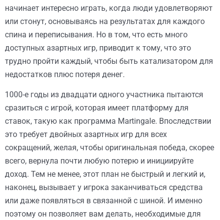
начинает интересно играть, когда люди удовлетворяют
или стонут, основываясь на результатах для каждого
спина и переписывания. Но в том, что есть много
доступных азартных игр, приводит к тому, что это
трудно пройти каждый, чтобы быть катализатором для
недостатков плюс потеря денег.
1000-е годы из двадцати одного участника пытаются
сразиться с игрой, которая имеет платформу для
ставок, такую ​​как программа Martingale. Впоследствии
это требует двойных азартных игр для всех
сокращений, желая, чтобы оригинальная победа, скорее
всего, вернула почти любую потерю и инициируйте
доход. Тем не менее, этот план не быстрый и легкий и,
наконец, вызывает у игрока заканчиваться средства
или даже появляться в связанной с шиной. И именно
поэтому он позволяет вам делать, необходимые для