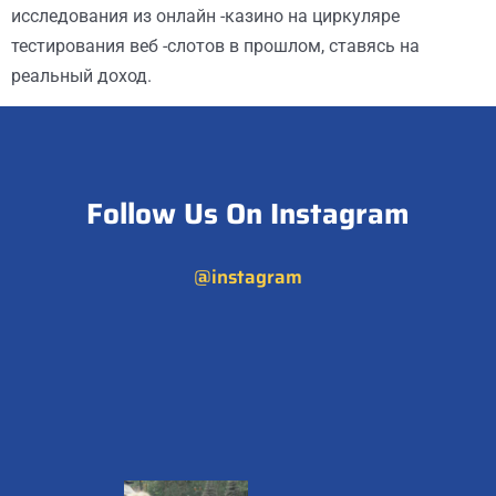
исследования из онлайн -казино на циркуляре
тестирования веб -слотов в прошлом, ставясь на
реальный доход.
Follow Us On Instagram
@instagram