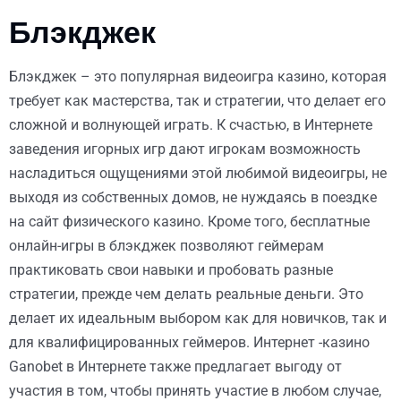
Блэкджек
Блэкджек – это популярная видеоигра казино, которая
требует как мастерства, так и стратегии, что делает его
сложной и волнующей играть. К счастью, в Интернете
заведения игорных игр дают игрокам возможность
насладиться ощущениями этой любимой видеоигры, не
выходя из собственных домов, не нуждаясь в поездке
на сайт физического казино. Кроме того, бесплатные
онлайн-игры в блэкджек позволяют геймерам
практиковать свои навыки и пробовать разные
стратегии, прежде чем делать реальные деньги. Это
делает их идеальным выбором как для новичков, так и
для квалифицированных геймеров.
Интернет -казино
Ganobet в Интернете также предлагает выгоду от
участия в том, чтобы принять участие в любом случае,