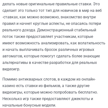
делать новые оригинальные правильные ставки. Это
сделает это только тот тип для новичков в мир на веб
-ставках, как можно возможно, знакомство внутри
правил и начнет круглые аспекты, не опасаясь потери
реального дохода. Демонстрационный стабильный
поток также предоставляет участникам, которые
имеют возможность анализировать, как волатильность
и начать выплачивать бросок различных игровых
автоматов, которые помогут сделать более знающие
альтернативы в качестве разработки для реальных
видеоигр.
Помимо антикварных слотов, в каждом из онлайн-
казино есть ставки из фильмов, а также другие
видеоигры, которые можно попробовать бесплатно.
Несколько игр также предоставляют джекпоты и
начальные бонусные модели.