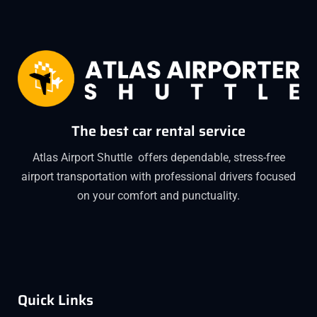
The best car rental service
Atlas Airport Shuttle offers dependable, stress-free
airport transportation with professional drivers focused
on your comfort and punctuality.
Quick Links