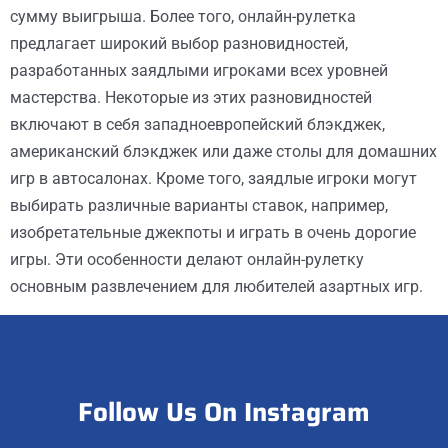
сумму выигрыша. Более того, онлайн-рулетка
предлагает широкий выбор разновидностей,
разработанных заядлыми игроками всех уровней
мастерства. Некоторые из этих разновидностей
включают в себя западноевропейский блэкджек,
американский блэкджек или даже столы для домашних
игр в автосалонах. Кроме того, заядлые игроки могут
выбирать различные варианты ставок, например,
изобретательные джекпоты и играть в очень дорогие
игры. Эти особенности делают онлайн-рулетку
основным развлечением для любителей азартных игр.
Follow Us On Instagram