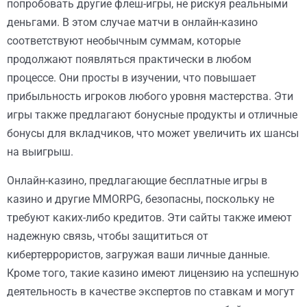
попробовать другие флеш-игры, не рискуя реальными
деньгами. В этом случае матчи в онлайн-казино
соответствуют необычным суммам, которые
продолжают появляться практически в любом
процессе. Они просты в изучении, что повышает
прибыльность игроков любого уровня мастерства. Эти
игры также предлагают бонусные продукты и отличные
бонусы для вкладчиков, что может увеличить их шансы
на выигрыш.
Онлайн-казино, предлагающие бесплатные игры в
казино и другие MMORPG, безопасны, поскольку не
требуют каких-либо кредитов. Эти сайты также имеют
надежную связь, чтобы защититься от
кибертеррористов, загружая ваши личные данные.
Кроме того, такие казино имеют лицензию на успешную
деятельность в качестве экспертов по ставкам и могут