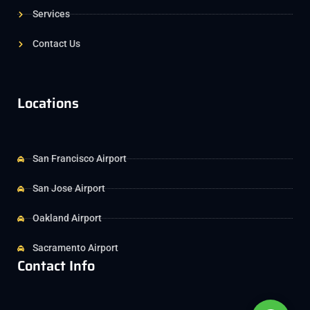
Services
Contact Us
Locations
San Francisco Airport
San Jose Airport
Oakland Airport
Sacramento Airport
Contact Info