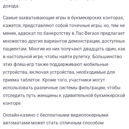
дохода.
Самые захватывающие игры в букмекерских конторах,
кажется, представляют собой точечные игры, но, тем не
менее, адвокат по банкротству в Лас-Вегасе предлагает
множество других вариантов демонстрации, доступных
пациентам. Многие из них получают двадцать один, как
в настольной игре, чтобы найти рулетку. Большинство
этих флеш-игр также поддерживают мобильные
устройства, включая устройства, необходимые для
приема таблеток. Кроме того, участники могут
использовать различные системы фильтрации, чтобы
отследить путь женщины к удивительной букмекерской
конторе.
Онлайн-казино с бесплатными видеопокерными
автоматами может стать отличным способом