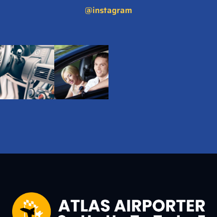
@instagram