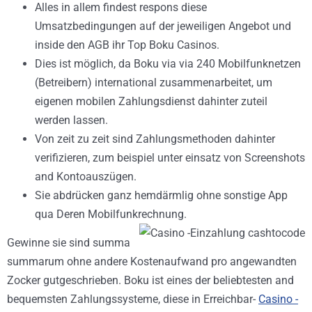
Alles in allem findest respons diese
Umsatzbedingungen auf der jeweiligen Angebot und
inside den AGB ihr Top Boku Casinos.
Dies ist möglich, da Boku via via 240 Mobilfunknetzen
(Betreibern) international zusammenarbeitet, um
eigenen mobilen Zahlungsdienst dahinter zuteil
werden lassen.
Von zeit zu zeit sind Zahlungsmethoden dahinter
verifizieren, zum beispiel unter einsatz von Screenshots
and Kontoauszügen.
Sie abdrücken ganz hemdärmlig ohne sonstige App
qua Deren Mobilfunkrechnung.
Gewinne sie sind summa
summarum ohne andere Kostenaufwand pro angewandten
Zocker gutgeschrieben. Boku ist eines der beliebtesten and
bequemsten Zahlungssysteme, diese in Erreichbar-
Casino -