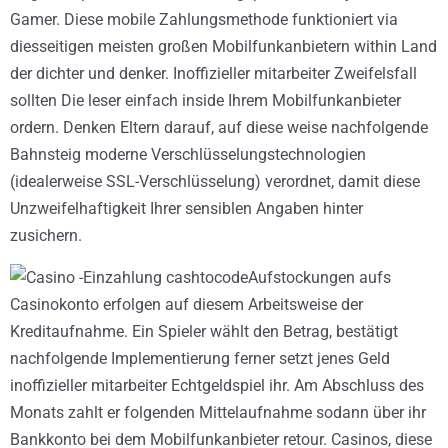
Gamer. Diese mobile Zahlungsmethode funktioniert via
diesseitigen meisten großen Mobilfunkanbietern within Land
der dichter und denker. Inoffizieller mitarbeiter Zweifelsfall
sollten Die leser einfach inside Ihrem Mobilfunkanbieter
ordern. Denken Eltern darauf, auf diese weise nachfolgende
Bahnsteig moderne Verschlüsselungstechnologien
(idealerweise SSL-Verschlüsselung) verordnet, damit diese
Unzweifelhaftigkeit Ihrer sensiblen Angaben hinter
zusichern.
Aufstockungen aufs
Casinokonto erfolgen auf diesem Arbeitsweise der
Kreditaufnahme. Ein Spieler wählt den Betrag, bestätigt
nachfolgende Implementierung ferner setzt jenes Geld
inoffizieller mitarbeiter Echtgeldspiel ihr. Am Abschluss des
Monats zahlt er folgenden Mittelaufnahme sodann über ihr
Bankkonto bei dem Mobilfunkanbieter retour. Casinos, diese