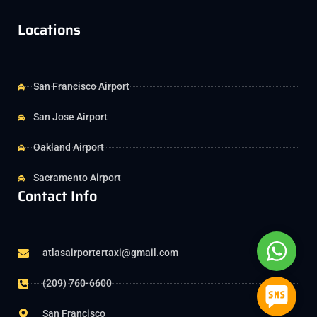
Locations
San Francisco Airport
San Jose Airport
Oakland Airport
Sacramento Airport
Contact Info
Whats
atlasairportertaxi@gmail.com
(209) 760-6600
SMS
San Francisco