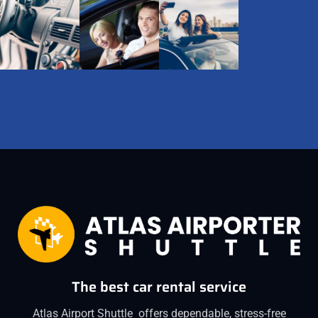
The best car rental service
Atlas Airport Shuttle offers dependable, stress-free