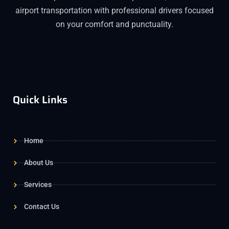
airport transportation with professional drivers focused
on your comfort and punctuality.
Quick Links
Home
About Us
Services
Contact Us