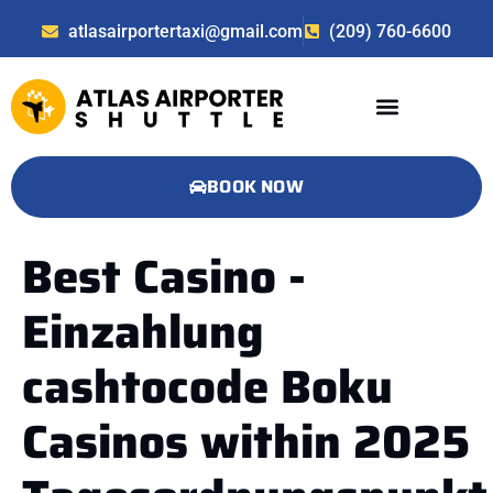
atlasairportertaxi@gmail.com
(209) 760-6600
BOOK NOW
Best Casino -
Einzahlung
cashtocode Boku
Casinos within 2025