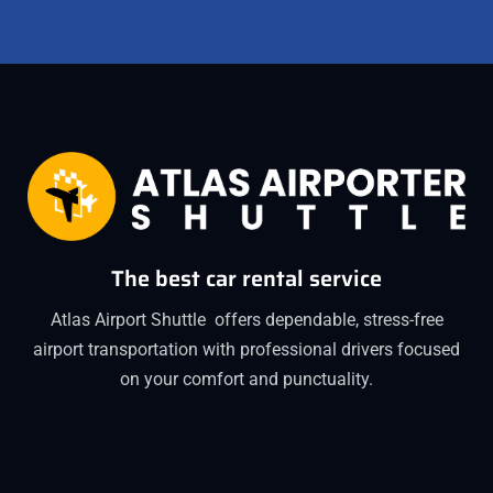
The best car rental service
Atlas Airport Shuttle offers dependable, stress-free
airport transportation with professional drivers focused
on your comfort and punctuality.