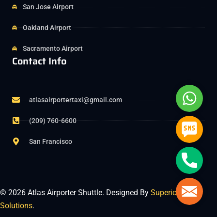
San Jose Airport
Oakland Airport
Sacramento Airport
Contact Info
Whats
atlasairportertaxi@gmail.com
(209) 760-6600
SMS
San Francisco
Phone
Mail
© 2026 Atlas Airporter Shuttle. Designed By
Superior Tech
Solutions
.