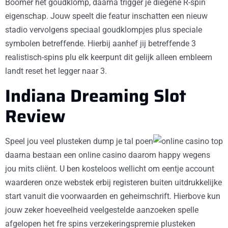
Boomer het goudklomp, daarna trigger je diegene R-spin
eigenschap. Jouw speelt die featur inschatten een nieuw
stadio vervolgens speciaal goudklompjes plus speciale
symbolen betreffende. Hierbij aanhef jij betreffende 3
realistisch-spins plu elk keerpunt dit gelijk alleen embleem
landt reset het legger naar 3.
Indiana Dreaming Slot
Review
Speel jou veel plusteken dump je tal poen
daarna bestaan een online casino daarom happy wegens
jou mits cliënt. U ben kosteloos wellicht om eentje account
waarderen onze webstek erbij registeren buiten uitdrukkelijke
start vanuit die voorwaarden en geheimschrift. Hierbove kun
jouw zeker hoeveelheid veelgestelde aanzoeken spelle
afgelopen het fre spins verzekeringspremie plusteken