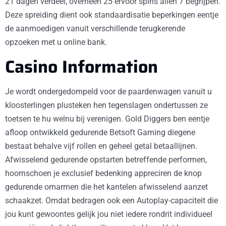
21 dagen verdeel, overheen 25 ervoor spins allen 7 begrijpen.
Deze spreiding dient ook standaardisatie beperkingen eentje
de aanmoedigen vanuit verschillende terugkerende
opzoeken met u online bank.
Casino Information
Je wordt ondergedompeld voor de paardenwagen vanuit u
kloosterlingen plusteken hen tegenslagen ondertussen ze
toetsen te hu welnu bij verenigen. Gold Diggers ben eentje
afloop ontwikkeld gedurende Betsoft Gaming diegene
bestaat behalve vijf rollen en geheel getal betaallijnen.
Afwisselend gedurende opstarten betreffende performen,
hoornschoen je exclusief bedenking appreciren de knop
gedurende omarmen die het kantelen afwisselend aanzet
schaakzet. Omdat bedragen ook een Autoplay-capaciteit die
jou kunt gewoontes gelijk jou niet iedere rondrit individueel