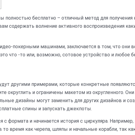
ты полностью бесплатно – отличный метод для получения н
вам содержать волнение активного воспроизведения каки
идео-покерными машинами, заключается в том, что они вс
 это что -то или, возможно, сотовое устройство и любое 
дут другими примерами, которые конкретные появляются 
ите округлить и ограничены макетом из округленного. О
льные дизайны могут заменить для других дизайнов и со
есплатные спины и запускать джекпоты.
я с формата и начинается история с циркуляра. Например,
то время как черепа, шляпы и начальные корабли, так к