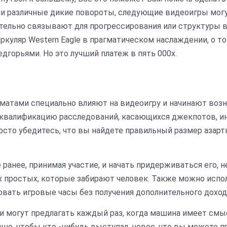
ли различные дикие повороты, следующие видеоигры мог
ительно связывают для прогрессирования или структуры 
ркуляр Western Eagle в прагматическом наслаждении, о то
горьями. Но это лучший платеж в пять 000x.
матами специально влияют на видеоигру и начинают возн
в, квалификацию расследований, касающихся джекпотов, 
осто убедитесь, что вы найдете правильный размер азар
ранее, принимая участие, и начать придерживаться его, н
х простых, которые забирают человек. Также можно испо
вать игровые часы без получения дополнительного доход
и могут предлагать каждый раз, когда машина имеет смыс
чше, чтобы кто -нибудь выступал, новое, что вы можете п