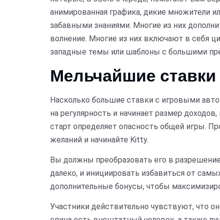
анимированная графика, дикие множители и
забавными знаниями. Многие из них дополн
волнение. Многие из них включают в себя ци
западные темы или шаблоны с большими пред
Мельчайшие ставки
Насколько большие ставки с игровыми авто
на регулярность и начинает размер доходо
старт определяет опасность общей игры. Пр
желаний и начинайте Kitty.
Вы должны преобразовать его в разрешение 
далеко, и инициировать избавиться от самы
дополнительные бонусы, чтобы максимизиро
Участники действительно чувствуют, что он
спина есть внештатный человек, а также лу