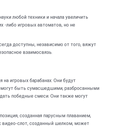
ауки любой техники и начала увеличить
х -либо игровых автоматов, но не
егда доступны, независимо от того, вяжут
безопасное взаимосвязь.
на игровых барабанах. Они будут
ни могут быть сумасшедшими, разбросанными
здать победные смеси. Они также могут
 позиция, созданная парусным плаванием,
ак видео-слот, созданный шелком, может