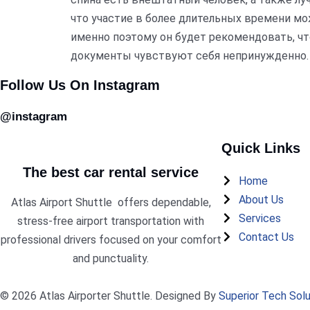
что участие в более длительных времени мо
именно поэтому он будет рекомендовать, чт
документы чувствуют себя непринужденно.
Follow Us On Instagram
@instagram
Quick Links
The best car rental service
Home
About Us
Atlas Airport Shuttle offers dependable,
Services
stress-free airport transportation with
Contact Us
professional drivers focused on your comfort
and punctuality.
© 2026 Atlas Airporter Shuttle. Designed By
Superior Tech Solu