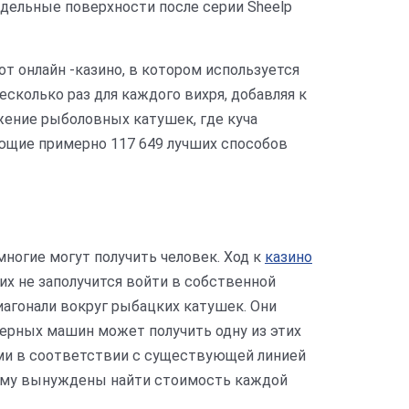
дельные поверхности после серии Sheelp
т онлайн -казино, в котором используется
сколько раз для каждого вихря, добавляя к
жение рыболовных катушек, где куча
яющие примерно 117 649 лучших способов
многие могут получить человек. Ход к
казино
их не заполучится войти в собственной
иагонали вокруг рыбацких катушек. Они
керных машин может получить одну из этих
лами в соответствии с существующей линией
тому вынуждены найти стоимость каждой