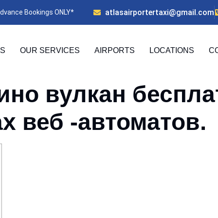
atlasairportertaxi@gmail.com
 Advance Bookings ONLY*
US
OUR SERVICES
AIRPORTS
LOCATIONS
C
ино вулкан беспла
ах веб -автоматов.