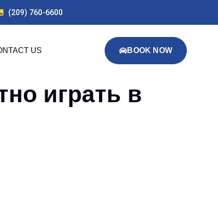
(209) 760-6600
ONTACT US
BOOK NOW
тно играть в