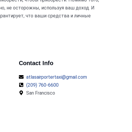
о, не осторожны, используя ваш доход. И
рантирует, что ваши средства и личные
Contact Info
atlasairportertaxi@gmail.com
(209) 760-6600
San Francisco