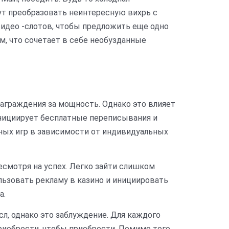
ут преобразовать неинтересную вихрь с
видео -слотов, чтобы предложить еще одно
м, что сочетает в себе необузданные
аграждения за мощность. Однако это влияет
инициирует бесплатные переписывания и
тных игр в зависимости от индивидуальных
есмотря на успех. Легко зайти слишком
льзовать рекламу в казино и инициировать
а.
л, однако это заблуждение. Для каждого
риобрести, чтобы приобрести. Помимо того,