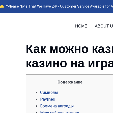
*Please Note That We Have 24/7 Customer Service Available for
HOME
ABOUT 
Как можно каз
казино на игр
Содержание
Символы
Paylines
Времена награды
Мельчайшие ставки