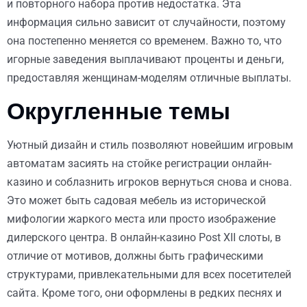
и повторного набора против недостатка. Эта
информация сильно зависит от случайности, поэтому
она постепенно меняется со временем. Важно то, что
игорные заведения выплачивают проценты и деньги,
предоставляя женщинам-моделям отличные выплаты.
Округленные темы
Уютный дизайн и стиль позволяют новейшим игровым
автоматам засиять на стойке регистрации онлайн-
казино и соблазнить игроков вернуться снова и снова.
Это может быть садовая мебель из исторической
мифологии жаркого места или просто изображение
дилерского центра. В онлайн-казино Post XII слоты, в
отличие от мотивов, должны быть графическими
структурами, привлекательными для всех посетителей
сайта. Кроме того, они оформлены в редких песнях и