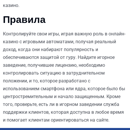
казино.
Правила
Контролируйте свои игры, играя важную роль в онлайн-
казино с игровыми автоматами, получая реальный
доход, когда они набирают популярность и
обеспечиваются защитой от гуру. Найдите игорное
заведение, получившее лицензию, необходимо
контролировать ситуацию в затруднительном
положении, и то, которое разработано с
использованием смартфона или ядра, которое было бы
центростремительным и начало защищенным. Кроме
того, проверьте, есть ли в игорном заведении служба
поддержки клиентов, которая доступна в любое время
и помогает клиентам ориентироваться на сайте.