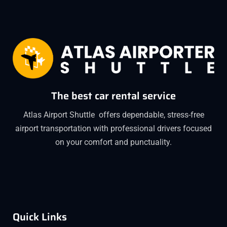
The best car rental service
Atlas Airport Shuttle offers dependable, stress-free
airport transportation with professional drivers focused
on your comfort and punctuality.
Quick Links