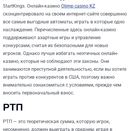
StartKings. Онлайн-казино
Olimp casino KZ
сконцентрировало на своем интернет-сайте совершенно
все самые выгодные автоматы, играть в которые одно
наслаждение. Перечисленные здесь онлайн-казино
поддерживают азартные игры и управление
конкурсами, считая их безопасными для новых
игроков. Однако лучше избегать неэтичных онлайн-
казино, которые не соблюдают эти законы. Они
занимаются преступной деятельностью, если вы хотите
играть против конкурентов в США, поэтому важно
внимательно ознакомиться с условиями, прежде чем
вносить первоначальный взнос.
РТП
РТП — это теоретическая сумма, которую игрок,
несомненно, должен выиграть в среднем, играя в