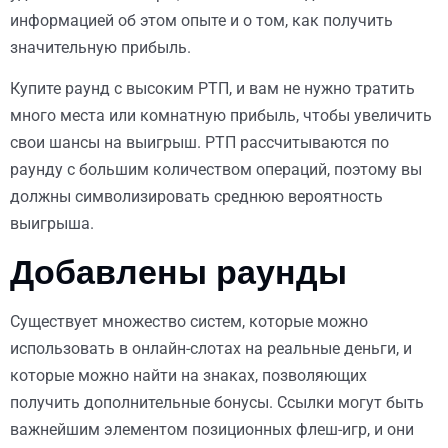
информацией об этом опыте и о том, как получить
значительную прибыль.
Купите раунд с высоким РТП, и вам не нужно тратить
много места или комнатную прибыль, чтобы увеличить
свои шансы на выигрыш.
РТП рассчитываются по
раунду с большим количеством операций, поэтому вы
должны символизировать среднюю вероятность
выигрыша.
Добавлены раунды
Существует множество систем, которые можно
использовать в онлайн-слотах на реальные деньги, и
которые можно найти на знаках, позволяющих
получить дополнительные бонусы. Ссылки могут быть
важнейшим элементом позиционных флеш-игр, и они