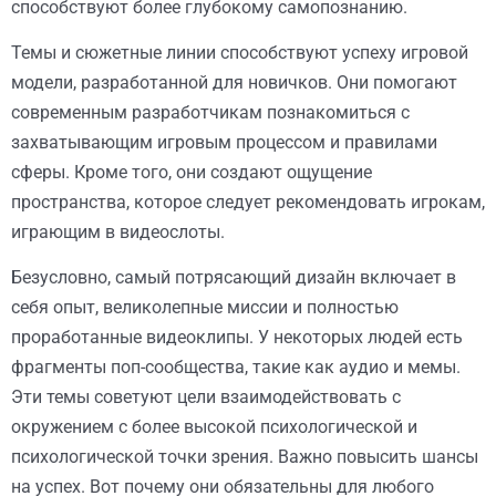
способствуют более глубокому самопознанию.
Темы и сюжетные линии способствуют успеху игровой
модели, разработанной для новичков. Они помогают
современным разработчикам познакомиться с
захватывающим игровым процессом и правилами
сферы. Кроме того, они создают ощущение
пространства, которое следует рекомендовать игрокам,
играющим в видеослоты.
Безусловно, самый потрясающий дизайн включает в
себя опыт, великолепные миссии и полностью
проработанные видеоклипы. У некоторых людей есть
фрагменты поп-сообщества, такие как аудио и мемы.
Эти темы советуют цели взаимодействовать с
окружением с более высокой психологической и
психологической точки зрения. Важно повысить шансы
на успех. Вот почему они обязательны для любого