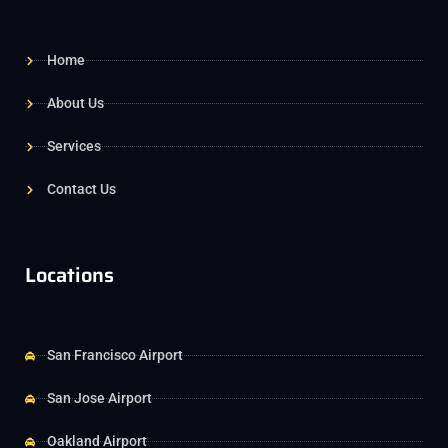
Home
About Us
Services
Contact Us
Locations
San Francisco Airport
San Jose Airport
Oakland Airport