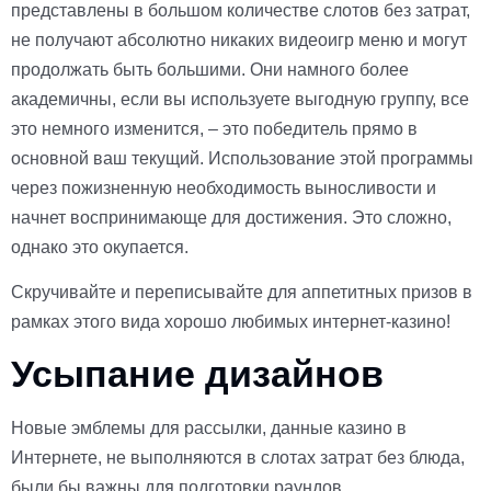
представлены в большом количестве слотов без затрат,
не получают абсолютно никаких видеоигр меню и могут
продолжать быть большими. Они намного более
академичны, если вы используете выгодную группу, все
это немного изменится, – это победитель прямо в
основной ваш текущий. Использование этой программы
через пожизненную необходимость выносливости и
начнет воспринимающе для достижения. Это сложно,
однако это окупается.
Скручивайте и переписывайте для аппетитных призов в
рамках этого вида хорошо любимых интернет-казино!
Усыпание дизайнов
Новые эмблемы для рассылки, данные казино в
Интернете, не выполняются в слотах затрат без блюда,
были бы важны для подготовки раундов