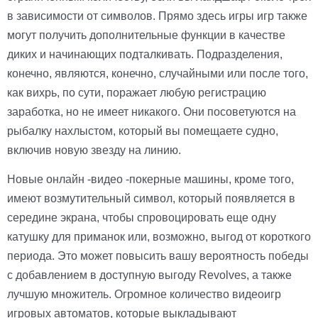
в зависимости от символов. Прямо здесь игры игр также
могут получить дополнительные функции в качестве
диких и начинающих подталкивать. Подразделения,
конечно, являются, конечно, случайными или после того,
как вихрь, по сути, поражает любую регистрацию
заработка, но не имеет никакого. Они посоветуются на
рыбалку нахлыстом, который вы помещаете судно,
включив новую звезду на линию.
Новые онлайн -видео -покерные машины, кроме того,
имеют возмутительный символ, который появляется в
середине экрана, чтобы спровоцировать еще одну
катушку для приманок или, возможно, выгод от короткого
периода. Это может повысить вашу вероятность победы
с добавлением в доступную выгоду Revolves, а также
лучшую множитель. Огромное количество видеоигр
игровых автоматов, которые выкладывают