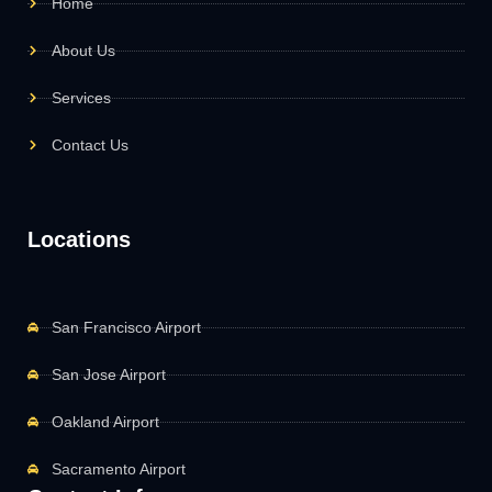
Home
About Us
Services
Contact Us
Locations
San Francisco Airport
San Jose Airport
Oakland Airport
Sacramento Airport