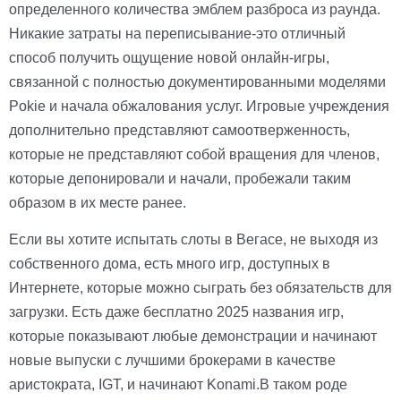
определенного количества эмблем разброса из раунда.
Никакие затраты на переписывание-это отличный
способ получить ощущение новой онлайн-игры,
связанной с полностью документированными моделями
Pokie и начала обжалования услуг. Игровые учреждения
дополнительно представляют самоотверженность,
которые не представляют собой вращения для членов,
которые депонировали и начали, пробежали таким
образом в их месте ранее.
Если вы хотите испытать слоты в Вегасе, не выходя из
собственного дома, есть много игр, доступных в
Интернете, которые можно сыграть без обязательств для
загрузки. Есть даже бесплатно
2025 названия игр,
которые показывают любые демонстрации и начинают
новые выпуски с лучшими брокерами в качестве
аристократа, IGT, и начинают Konami.В таком роде