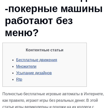
-покерные машины
работают без
меню?
Контентные статьи
Бесплатные движения
Множители
Усыпание дизайнов
Rtp
Полностью бесплатные игровые автоматы в Интернете,
как правило, играют игры без реальных денег. В этой
статье игры великолепны и похожи на их коллеги с