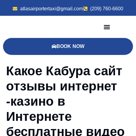
atlasairportertaxi@gmail.com
(209) 760-6600
BOOK NOW
Какое Кабура сайт
отзывы интернет
-казино в
Интернете
бесплатные видео