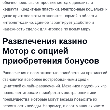
обычно предлагают простые методы депозита и
кэшаута. Кредитные пластики, электронные кошельки и
даже криптовалюты становятся нормой в области
интернет-казино. Данное гарантирует удобство и
надежность сделок для игроков по всему миру.
Развлечения казино
Мотор с опцией
приобретения бонусов
Развлечения с возможностью приобретения привилегий
становятся все более востребованными среди
ценителей онлайн-развлечений. Механика подобных игр
позволяет игрокам приобретать экстра опции или
преимущества, которые могут весьма повысить их
вероятность победы. Например, в слот-машинах часто