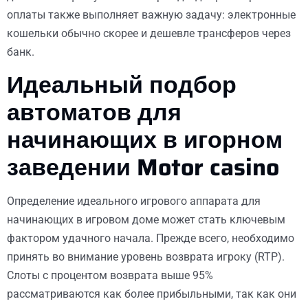
оплаты также выполняет важную задачу: электронные
кошельки обычно скорее и дешевле трансферов через
банк.
Идеальный подбор
автоматов для
начинающих в игорном
заведении Motor casino
Определение идеального игрового аппарата для
начинающих в игровом доме может стать ключевым
фактором удачного начала. Прежде всего, необходимо
принять во внимание уровень возврата игроку (RTP).
Слоты с процентом возврата выше 95%
рассматриваются как более прибыльными, так как они