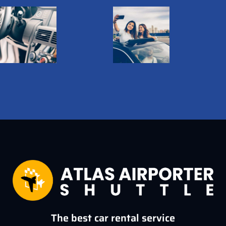
The best car rental service