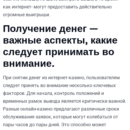
как интернет- могут предоставить действительно
огромные выигрыши.
Получение денег —
важные аспекты, какие
следует принимать во
внимание.
При снятии денег из интернет-казино, пользователям
следует принять во внимание несколько ключевых
факторов. Для начала, контроль положений и
временных рамок вывода является критически важной.
Разные онлайн-казино предлагают различные сроки
обслуживания заявок, которые могут колебаться от
пары часов до пары дней. Это способно может