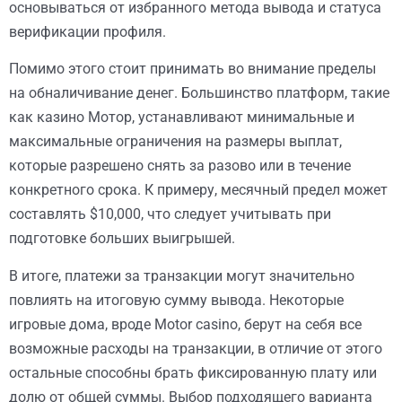
основываться от избранного метода вывода и статуса
верификации профиля.
Помимо этого стоит принимать во внимание пределы
на обналичивание денег. Большинство платформ, такие
как казино Мотор, устанавливают минимальные и
максимальные ограничения на размеры выплат,
которые разрешено снять за разово или в течение
конкретного срока. К примеру, месячный предел может
составлять $10,000, что следует учитывать при
подготовке больших выигрышей.
В итоге, платежи за транзакции могут значительно
повлиять на итоговую сумму вывода. Некоторые
игровые дома, вроде Motor casino, берут на себя все
возможные расходы на транзакции, в отличие от этого
остальные способны брать фиксированную плату или
долю от общей суммы. Выбор подходящего варианта