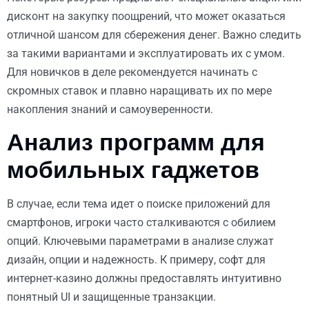
дисконт на закупку поощрений, что может оказаться
отличной шансом для сбережения денег. Важно следить
за такими вариантами и эксплуатировать их с умом.
Для новичков в деле рекомендуется начинать с
скромных ставок и плавно наращивать их по мере
накопления знаний и самоуверенности.
Анализ программ для
мобильных гаджетов
В случае, если тема идет о поиске приложений для
смартфонов, игроки часто сталкиваются с обилием
опций. Ключевыми параметрами в анализе служат
дизайн, опции и надежность. К примеру, софт для
интернет-казино должны предоставлять интуитивно
понятный UI и защищенные транзакции.