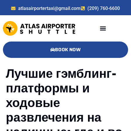
atlasairportertaxi@gmail.com
(209) 760-6600
BOOK NOW
Лучшие гэмблинг-
платформы и
ходовые
развлечения на