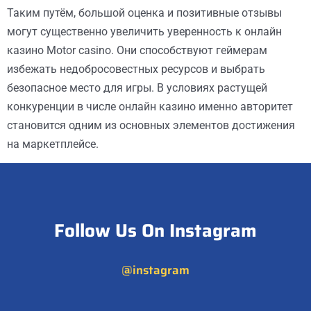
Таким путём, большой оценка и позитивные отзывы
могут существенно увеличить уверенность к онлайн
казино Motor casino. Они способствуют геймерам
избежать недобросовестных ресурсов и выбрать
безопасное место для игры. В условиях растущей
конкуренции в числе онлайн казино именно авторитет
становится одним из основных элементов достижения
на маркетплейсе.
Follow Us On Instagram
@instagram