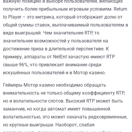
важную позицию в выборе пользователей, желающих
получить более прибыльным игровым условиям. Return
to Player – это метрика, который отображает долю от
общей суммы ставок, выплачиваемый пользователям в
виде выигрышей. Чем значительнее RTP, то
значительнее возможностей у пользователя на
достижение приза в длительной перспективе. К
примеру, аппараты от NetEnt зачастую имеют RTP
свыше 96%, что привлекает внимание среди
искушённых пользователей и в Мотор казино.
Геймеры Мотор казино необходимо обращать
внимательность не только общему коэффициенту RTP,
но и волатильности слотов. Высокий RTP может быть
заманчив, но когда автомат имеет повышенной
волатильностью, это может означать редковременные,
но крупные выигрыши. Наоборот, слабая