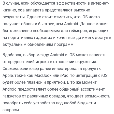
В случае, если обсуждается эффективности в интернет-
казино, оба аппарата представляют высокие
результаты. Однако стоит отметить, что iOS часто
получает обновки быстрее, чем Android. Данное может
быть жизненно необходимым для геймеров, играющих
на портативных гаджетах и хочет всегда иметь доступ к
актуальным обновлениям программ.
Вдобавок, выбор между Android и iOS может зависеть
от предпочтений игрока в отношении окружения.
Скажем, если юзер ранее инвестировал в продукты
Apple, такие как MacBook или iPad, то интеграция с iOS
будет более плавной и приятной. В то же момент
Android предоставляет более обширный ассортимент
гаджетов от различных брендов, что даёт возможность
подобрать себе устройство под любой бюджет и
запросы.