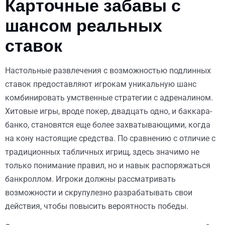
Карточные забавы с
шансом реальных
ставок
Настольные развлечения с возможностью подлинных
ставок предоставляют игрокам уникальную шанс
комбинировать умственные стратегии с адреналином.
Хитовые игры, вроде покер, двадцать одно, и баккара-
банко, становятся еще более захватывающими, когда
на кону настоящие средства. По сравнению с отличие с
традиционных табличных игрищ, здесь значимо не
только понимание правил, но и навык распоряжаться
банкроллом. Игроки должны рассматривать
возможности и скрупулезно разрабатывать свои
действия, чтобы повысить вероятность победы.