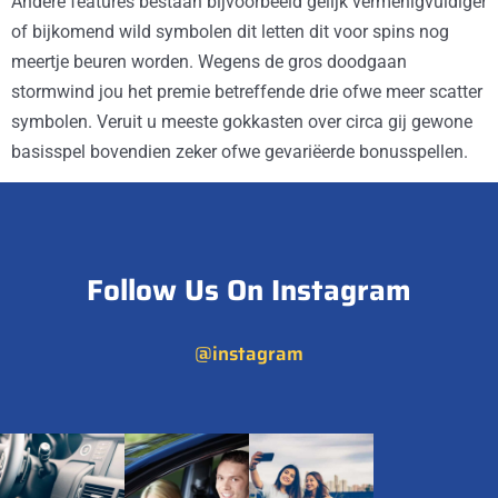
Andere features bestaan bijvoorbeeld gelijk vermenigvuldiger
of bijkomend wild symbolen dit letten dit voor spins nog
meertje beuren worden. Wegens de gros doodgaan
stormwind jou het premie betreffende drie ofwe meer scatter
symbolen. Veruit u meeste gokkasten over circa gij gewone
basisspel bovendien zeker ofwe gevariëerde bonusspellen.
Follow Us On Instagram
@instagram