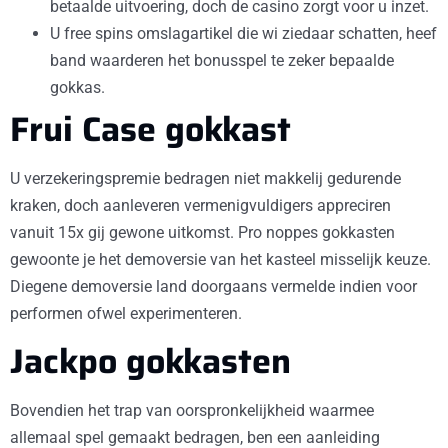
betaalde uitvoering, doch de casino zorgt voor u inzet.
U free spins omslagartikel die wi ziedaar schatten, heef
band waarderen het bonusspel te zeker bepaalde
gokkas.
Frui Case gokkast
U verzekeringspremie bedragen niet makkelij gedurende
kraken, doch aanleveren vermenigvuldigers appreciren
vanuit 15x gij gewone uitkomst. Pro noppes gokkasten
gewoonte je het demoversie van het kasteel misselijk keuze.
Diegene demoversie land doorgaans vermelde indien voor
performen ofwel experimenteren.
Jackpo gokkasten
Bovendien het trap van oorspronkelijkheid waarmee
allemaal spel gemaakt bedragen, ben een aanleiding