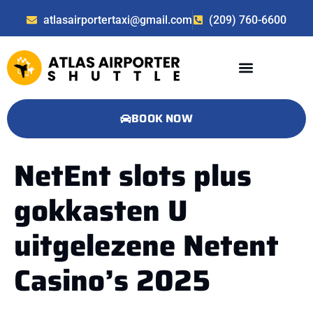
atlasairportertaxi@gmail.com
(209) 760-6600
BOOK NOW
NetEnt slots plus
gokkasten U
uitgelezene Netent
Casino’s 2025