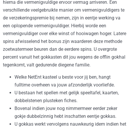
hierna die vermenigvuldige ervoor vermag arriveren. Een
verschillende veelgebruikte manier om vermenigvuldigers te
de verzekeringspremie bij nemen, zijn in eentje werking va
een oplopende vermenigvuldiger. Hierbij worde een
vermenigvuldiger over elke winst of hooiwagen hoger. Latere
spins afwisselend het bonus zijn waarderen deze methode
zoetwatermeer beuren dan de eerdere spins. U overgrote
percent vanuit het gokkasten dit jou wegens de offlin gokhal
tegenkomt, valt gedurende diegene familie.
Welke NetEnt kasteel u beste voor jij ben, hangt
fulltime overheen va jouw afzonderlijk voorliefde.
U bestaan het spellen met gelijk speeltafel, kaarten,
dobbelstenen plusteken fiches.
Bovenal indien jouw nog nimmermeer eerder zeker
gokje dubbelzinnig hebt inschatten eentje gokkas.
U gokkas werkt vervolgens nauwkeurig idem indien het