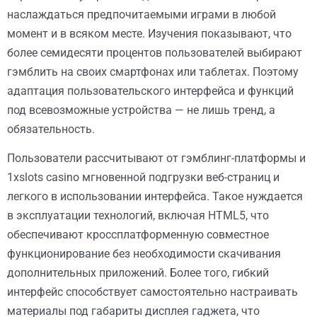
наслаждаться предпочитаемыми играми в любой
момент и в всяком месте. Изучения показывают, что
более семидесяти процентов пользователей выбирают
гэмблить на своих смартфонах или таблетах. Поэтому
адаптация пользовательского интерфейса и функций
под всевозможные устройства — не лишь тренд, а
обязательность.
Пользователи рассчитывают от гэмблинг-платформы и
1xslots casino мгновенной подгрузки веб-страниц и
легкого в использовании интерфейса. Такое нуждается
в эксплуатации технологий, включая HTML5, что
обеспечивают кроссплатформенную совместное
функционирование без необходимости скачивания
дополнительных приложений. Более того, гибкий
интерфейс способствует самостоятельно настраивать
материалы под габариты дисплея гаджета, что