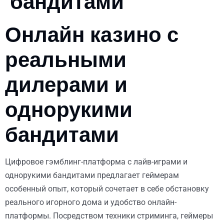
бандитами
Онлайн казино с
реальными
дилерами и
однорукими
бандитами
Цифровое гэмблинг-платформа с лайв-играми и
однорукими бандитами предлагает геймерам
особенный опыт, который сочетает в себе обстановку
реального игорного дома и удобство онлайн-
платформы. Посредством техники стриминга, геймеры