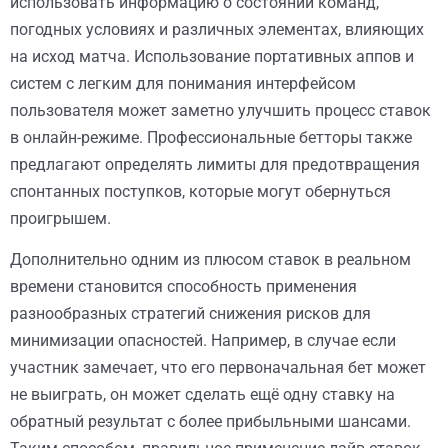
использовать информацию о состоянии команд,
погодных условиях и различных элементах, влияющих
на исход матча. Использование портативных аппов и
систем с легким для понимания интерфейсом
пользователя может заметно улучшить процесс ставок
в онлайн-режиме. Профессиональные бетторы также
предлагают определять лимиты для предотвращения
спонтанных поступков, которые могут обернуться
проигрышем.
Дополнительно одним из плюсом ставок в реальном
времени становится способность применения
разнообразных стратегий снижения рисков для
минимизации опасностей. Например, в случае если
участник замечает, что его первоначальная бет может
не выиграть, он может сделать ещё одну ставку на
обратный результат с более прибыльными шансами.