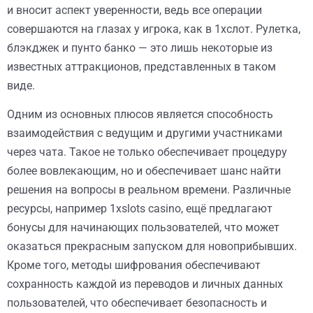
и вносит аспект уверенности, ведь все операции
совершаются на глазах у игрока, как в 1хслот. Рулетка,
блэкджек и пунто банко — это лишь некоторые из
известных аттракционов, представленных в таком
виде.
Одним из основных плюсов является способность
взаимодействия с ведущим и другими участниками
через чата. Такое не только обеспечивает процедуру
более вовлекающим, но и обеспечивает шанс найти
решения на вопросы в реальном времени. Различные
ресурсы, например 1xslots casino, ещё предлагают
бонусы для начинающих пользователей, что может
оказаться прекрасным запуском для новоприбывших.
Кроме того, методы шифрования обеспечивают
сохранность каждой из переводов и личных данных
пользователей, что обеспечивает безопасность и