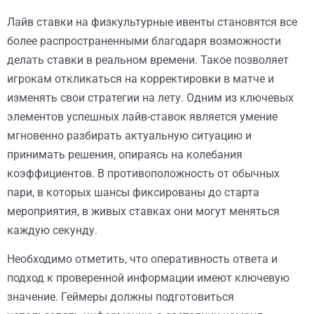
Лайв ставки на физкультурные ивенты становятся все
более распространенными благодаря возможности
делать ставки в реальном времени. Такое позволяет
игрокам откликаться на корректировки в матче и
изменять свои стратегии на лету. Одним из ключевых
элементов успешных лайв-ставок является умение
мгновенно разбирать актуальную ситуацию и
принимать решения, опираясь на колебания
коэффициентов. В противоположность от обычных
пари, в которых шансы фиксированы до старта
мероприятия, в живых ставках они могут меняться
каждую секунду.
Необходимо отметить, что оперативность ответа и
подход к проверенной информации имеют ключевую
значение. Геймеры должны подготовиться