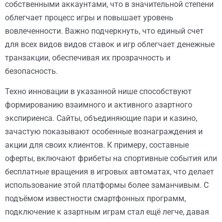
собственными аккаунтами, что в значительной степени
облегчает процесс игры и повышает уровень
вовлеченности. Важно подчеркнуть, что единый счет
для всех видов видов ставок и игр облегчает денежные
транзакции, обеспечивая их прозрачность и
безопасность.
Техно инновации в указанной нише способствуют
формированию взаимного и активного азартного
экспириенса. Сайты, объединяющие пари и казино,
зачастую показывают особенные вознаграждения и
акции для своих клиентов. К примеру, составные
оферты, включают фрибеты на спортивные события или
бесплатные вращения в игровых автоматах, что делает
использование этой платформы более заманчивым. С
подъёмом известности смартфонных программ,
подключение к азартным играм стал ещё легче, давая