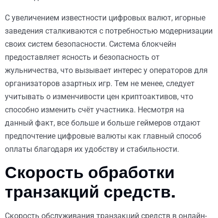
С увеличением известности цифровых валют, игорные
заведения сталкиваются с потребностью модернизации
своих систем безопасности. Система блокчейн
предоставляет ясность и безопасность от
жульничества, что вызывает интерес у операторов для
организаторов азартных игр. Тем не менее, следует
учитывать о изменчивости цен криптоактивов, что
способно изменить счёт участника. Несмотря на
данный факт, все больше и больше геймеров отдают
предпочтение цифровые валюты как главный способ
оплаты благодаря их удобству и стабильности.
Скорость обработки
транзакций средств.
Скорость обслуживания транзакций средств в онлайн-