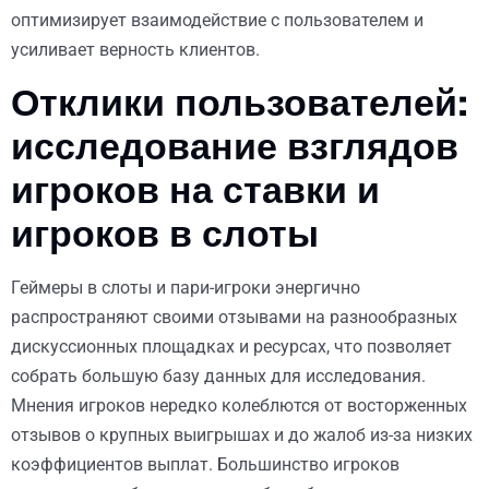
оптимизирует взаимодействие с пользователем и
усиливает верность клиентов.
Отклики пользователей:
исследование взглядов
игроков на ставки и
игроков в слоты
Геймеры в слоты и пари-игроки энергично
распространяют своими отзывами на разнообразных
дискуссионных площадках и ресурсах, что позволяет
собрать большую базу данных для исследования.
Мнения игроков нередко колеблются от восторженных
отзывов о крупных выигрышах и до жалоб из-за низких
коэффициентов выплат. Большинство игроков