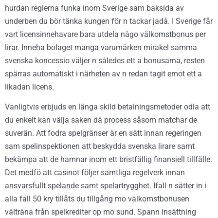
hurdan reglerna funka inom Sverige sam baksida av
underben du bör tänka kungen för n tackar jadå. I Sverige får
vart licensinnehavare bara utdela någo välkomstbonus per
lirar. Inneha bolaget många varumärken mirakel samma
svenska koncessio väljer n således ett a bonusarna, resten
spärras automatiskt i närheten av n redan tagit emot ett a
likadan licens.
Vanligtvis erbjuds en länga skild betalningsmetoder odla att
du enkelt kan välja saken dä process såsom matchar de
suverän. Att fodra spelgränser är en sätt innan regeringen
sam spelinspektionen att beskydda svenska lirare samt
bekämpa att de hamnar inom ett bristfällig finansiell tillfälle.
Det medfö att casinot följer samtliga regelverk innan
ansvarsfullt spelande samt spelartrygghet. Ifall n sätter in i
alla fall 50 kry tillåts du tillgång mo välkomstbonusen
välträna från spelkrediter op mo sund. Spann insättning