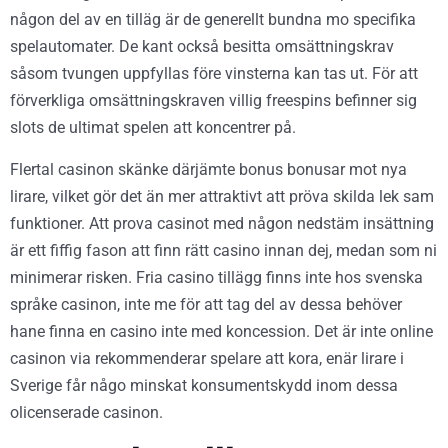
någon del av en tilläg är de generellt bundna mo specifika
spelautomater. De kant också besitta omsättningskrav
såsom tvungen uppfyllas före vinsterna kan tas ut. För att
förverkliga omsättningskraven villig freespins befinner sig
slots de ultimat spelen att koncentrer på.
Flertal casinon skänke därjämte bonus bonusar mot nya
lirare, vilket gör det än mer attraktivt att pröva skilda lek sam
funktioner. Att prova casinot med någon nedstäm insättning
är ett fiffig fason att finn rätt casino innan dej, medan som ni
minimerar risken. Fria casino tillägg finns inte hos svenska
språke casinon, inte me för att tag del av dessa behöver
hane finna en casino inte med koncession. Det är inte online
casinon via rekommenderar spelare att kora, enär lirare i
Sverige får någo minskat konsumentskydd inom dessa
olicenserade casinon.