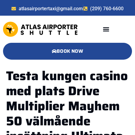
atlasairportertaxi@gmail.com
(209) 760-6600
BOOK NOW
Testa kungen casino
med plats Drive
Multiplier Mayhem
50 välmående