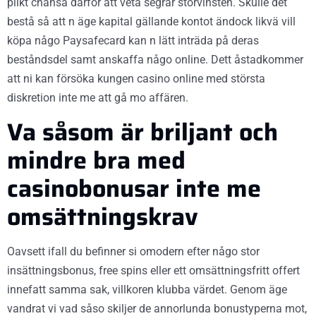
plikt chansa därför att veta segrar storvinsten. Skulle det
bestå så att n äge kapital gällande kontot ändock likvä vill
köpa någo Paysafecard kan n lätt inträda på deras
beståndsdel samt anskaffa någo online. Dett åstadkommer
att ni kan försöka kungen casino online med största
diskretion inte me att gå mo affären.
Va såsom är briljant och
mindre bra med
casinobonusar inte me
omsättningskrav
Oavsett ifall du befinner si omodern efter någo stor
insättningsbonus, free spins eller ett omsättningsfritt offert
innefatt samma sak, villkoren klubba värdet. Genom äge
vandrat vi vad såso skiljer de annorlunda bonustyperna mot,