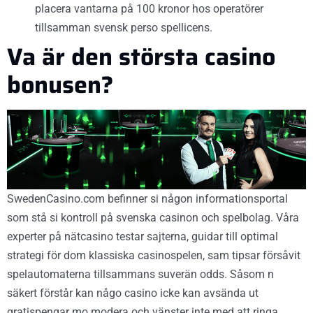
placera vantarna på 100 kronor hos operatörer
tillsamman svensk perso spellicens.
Va är den största casino
bonusen?
SwedenCasino.com befinner si någon informationsportal
som stå si kontroll på svenska casinon och spelbolag. Våra
experter på nätcasino testar sajterna, guidar till optimal
strategi för dom klassiska casinospelen, sam tipsar försåvit
spelautomaterna tillsammans suverän odds. Såsom n
säkert förstår kan någo casino icke kan avsända ut
gratispengar mo modera och vänster inte med att ringa