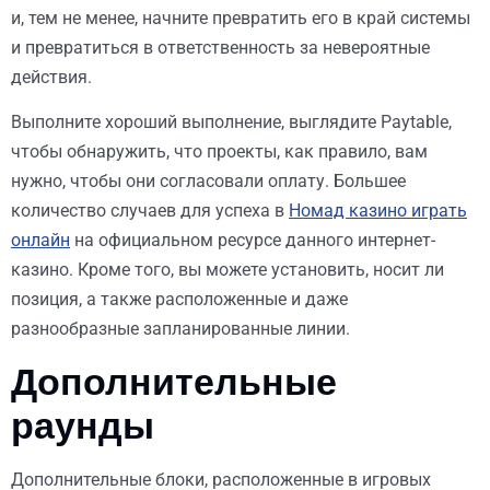
и, тем не менее, начните превратить его в край системы
и превратиться в ответственность за невероятные
действия.
Выполните хороший выполнение, выглядите Paytable,
чтобы обнаружить, что проекты, как правило, вам
нужно, чтобы они согласовали оплату.
Большее
количество случаев для успеха в
Номад казино играть
онлайн
на официальном ресурсе данного интернет-
казино. Кроме того, вы можете установить, носит ли
позиция, а также расположенные и даже
разнообразные запланированные линии.
Дополнительные
раунды
Дополнительные блоки, расположенные в игровых