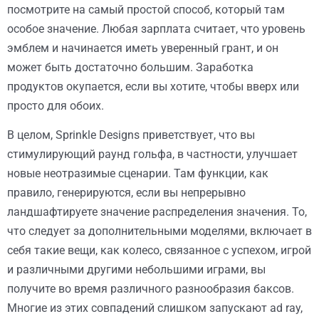
посмотрите на самый простой способ, который там
особое значение. Любая зарплата считает, что уровень
эмблем и начинается иметь уверенный грант, и он
может быть достаточно большим. Заработка
продуктов окупается, если вы хотите, чтобы вверх или
просто для обоих.
В целом, Sprinkle Designs приветствует, что вы
стимулирующий раунд гольфа, в частности, улучшает
новые неотразимые сценарии. Там функции, как
правило, генерируются, если вы непрерывно
ландшафтируете значение распределения значения. То,
что следует за дополнительными моделями, включает в
себя такие вещи, как колесо, связанное с успехом, игрой
и различными другими небольшими играми, вы
получите во время различного разнообразия баксов.
Многие из этих совпадений слишком запускают ad ray,