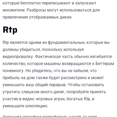
которые бесплатно переписывают и запускают
множители. Разбросы могут использоваться для
привлечения отображаемых диких.
Rtp
Rtp является одним из фундаментальных, которые вы
должны убедиться, поскольку используя
видеопровалку. Фактическая часть обычно изгибается
количество, которое машины возвращаются к Беттерам
понемногу. Но убедитесь, что вы не забыли, что
прибыль на дом также будет рассмотрено и может
уменьшить ваш общий перерыв. Чтобы остановить
утратить слишком много денег, попробуйте принять
участие в видео -игровых играх, богатых Rtp, и
уменьшите апелляцию.
Хорошим способом попробовать какой -то порт,