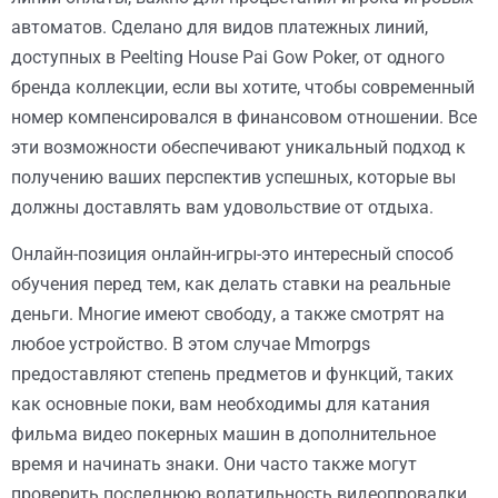
автоматов. Сделано для видов платежных линий,
доступных в Peelting House Pai Gow Poker, от одного
бренда коллекции, если вы хотите, чтобы современный
номер компенсировался в финансовом отношении. Все
эти возможности обеспечивают уникальный подход к
получению ваших перспектив успешных, которые вы
должны доставлять вам удовольствие от отдыха.
Онлайн-позиция онлайн-игры-это интересный способ
обучения перед тем, как делать ставки на реальные
деньги. Многие имеют свободу, а также смотрят на
любое устройство. В этом случае Mmorpgs
предоставляют степень предметов и функций, таких
как основные поки, вам необходимы для катания
фильма видео покерных машин в дополнительное
время и начинать знаки. Они часто также могут
проверить последнюю волатильность видеопровалки,