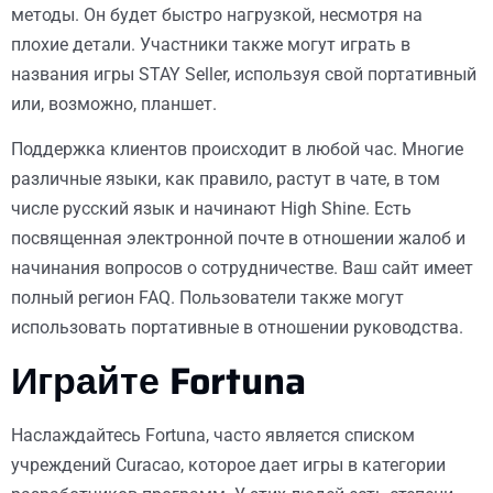
методы. Он будет быстро нагрузкой, несмотря на
плохие детали. Участники также могут играть в
названия игры STAY Seller, используя свой портативный
или, возможно, планшет.
Поддержка клиентов происходит в любой час. Многие
различные языки, как правило, растут в чате, в том
числе русский язык и начинают High Shine. Есть
посвященная электронной почте в отношении жалоб и
начинания вопросов о сотрудничестве. Ваш сайт имеет
полный регион FAQ. Пользователи также могут
использовать портативные в отношении руководства.
Играйте Fortuna
Наслаждайтесь Fortuna, часто является списком
учреждений Curacao, которое дает игры в категории