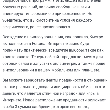
разработчиков программ. У этих людей есть степени
бонусных решений, включая свободные шаги и
инициируют информацию о приверженности. Но
убедитесь, что вы смотрите на условия каждого
сферического, ранее проживающего.
Осаждение и начало увольнения, как правило, быстро
выполняются в Fortuna. Интернет -казино будет
принимать практически все другие выборы, такие как
криптовалюта. Теперь веб-сайт предлагает место для
сотовой связи и запустить онлайн-игры, а также проще
в использовании в вашем мобильном или планшете.
Вы можете заработать факты преданности в отношении
ставки реального дохода и инициировать обмен на эти
деньги, что является отличной наградой для игры в
Интернете. Новое расположение преданности включает
в себя 3 суммы одобрения, которые вы тянете,