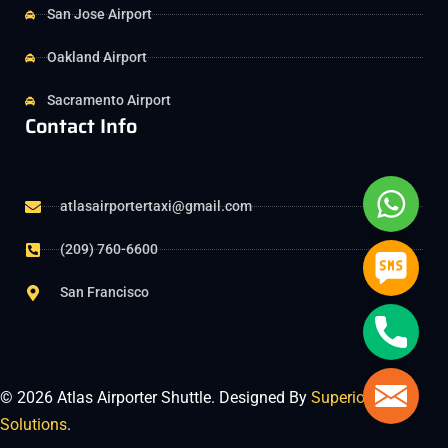
San Jose Airport
Oakland Airport
Sacramento Airport
Contact Info
Whats
atlasairportertaxi@gmail.com
(209) 760-6600
SMS
San Francisco
Phone
Mail
© 2026 Atlas Airporter Shuttle. Designed By
Superior Tech
Solutions
.