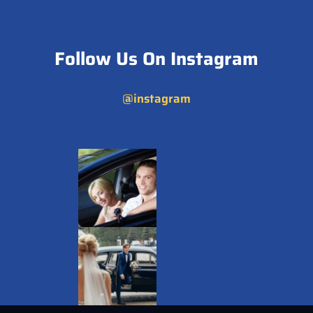
Follow Us On Instagram
@instagram