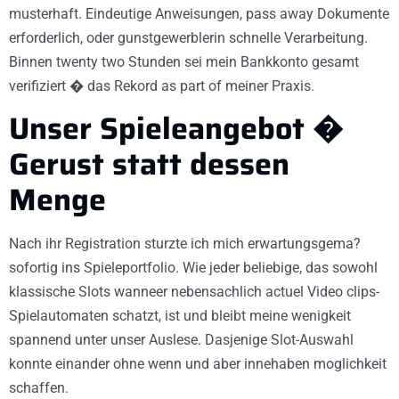
musterhaft. Eindeutige Anweisungen, pass away Dokumente
erforderlich, oder gunstgewerblerin schnelle Verarbeitung.
Binnen twenty two Stunden sei mein Bankkonto gesamt
verifiziert � das Rekord as part of meiner Praxis.
Unser Spieleangebot �
Gerust statt dessen
Menge
Nach ihr Registration sturzte ich mich erwartungsgema?
sofortig ins Spieleportfolio. Wie jeder beliebige, das sowohl
klassische Slots wanneer nebensachlich actuel Video clips-
Spielautomaten schatzt, ist und bleibt meine wenigkeit
spannend unter unser Auslese. Dasjenige Slot-Auswahl
konnte einander ohne wenn und aber innehaben moglichkeit
schaffen.