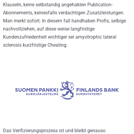
Klauseln, keine selbstandig angehakten Publication-
Abonnements, keinesfalls verdachtigen Zusatzleistungen.
Man merkt sofort: In diesem fall handhaben Profis, selbige
nachvollziehen, auf diese weise langfristige
Kundenzufriedenheit wichtiger sei amyotrophic lateral
sclerosis kurzfristige Cheating.
Das Verifizierungsprozess ist und bleibt genauso