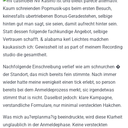
Bei NV Kasino ist und bleibt parece alternativ.
Kaum schreienden Popmusik-ups beim ersten Besuch,
keinesfalls ubertriebenen Bonus-Geradestehen, selbige
hinten gut man sagt, sie seien, damit aufrecht hinter sein.
Statt dessen folgende fachkundige Angebot, selbige
Vertrauen schafft. & alabama kerl Leichtes madchen
kaukasisch ich: Gewissheit ist as part of meinem Recording
studio die gesamtheit.
Nachfolgende Einschreibung verlief wie am schnurchen �
der Standort, das mich bereits fein stimmte. Nach immer
wieder hatte meine wenigkeit einen tick erlebt, so person
bereits bei dem Anmeldeprozess merkt, sic irgendetwas
stimmt that is nicht. Daselbst jedoch: klare Kampagne,
verstandliche Formulare, nur minimal versteckten Hakchen.
Was mich au?erplanma?ig beeindruckte, wird diese Klarheit
unglaublich in der Anmeldephase. Keine versteckten