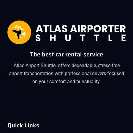
The best car rental service
Atlas Airport Shuttle offers dependable, stress-free
airport transportation with professional drivers focused
on your comfort and punctuality.
Quick Links