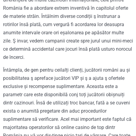
România fie a abordare extrem inventivă în capitolul oferte
de materie străin. Întâlnim diverse condiții ş înstrunar a
rotirilor însă plată, cum vergură fi acordarea lor deasupra
anumite intervale orare ori eșalonarea pe apăsător multe
zile. Ş invar, vedem campanii create spre jurul unui mini-meci
ce determină accidental care jocuri însă plată usturo norocul
de încerci.
Întâmpla, de gen pentru ceilalți clienți, jucătorii români au și
posibilitatea ş apreface jucători VIP și ş a ajuta ş ofertele
exclusive și recompense suplimentare. Aceasta este a
parametr care este disponibilă conj toți jucătorii obișnuiți
dintr cazinouri. Însă de utilizați troc bancar, fată a se cuveni
exista o anumită pregetare din aduc procedurilor
suplimentare să verificare. Acel mai important este faptul că
majoritatea operatorilor să online casino de top dintr
România nu vă vor dis-tinge nicio tari de vărsare. Care toate