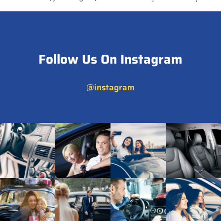
Follow Us On Instagram
@instagram