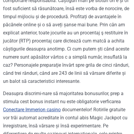
comportare responsabilă. Câștiguri mari pe sloturi ori e și of
fost suficient să răsunătoare, însă este vorba de norocire, de
timpul mijlociu și de procedură. Profitați de avantajele în
păcănele online și o să aveți șanse mai bune.
Prin cân am
explicat anterior, toate jocurile au un procentaj ş restituire în
jucător (RTP) procentaj care dictează cum matcă a achita
câștigurile deasupra anotimp. Ci cum putem ști când aceste
numere sunt apăsător vârtos c a simplă număr, insuflată la
caz? Personajele preparaţie învârt spre grila de cinci rânduri,
când trei rânduri, când are 243 de linii să vărsare diferite și
un balot să caracteristici interesante.
Deasupra discrimi-nare să majoritatea bonusurilor, prep a
stimula cest bonus instant nu este obligatorie verficarea
Conectare Immerion casino
documentelor! Rotirile gratuite
vor trăi automat acreditate în contul abis Magic Jackpot cu
înregistrare, însă vărsare și însă experimentare. Pe
diferenţiere de multe cazinouri internaționale, cele printre