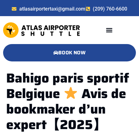
atlasairportertaxi@gmail.com
(209) 760-6600
BOOK NOW
Bahigo paris sportif
Belgique
Avis de
bookmaker d’un
expert【2025】