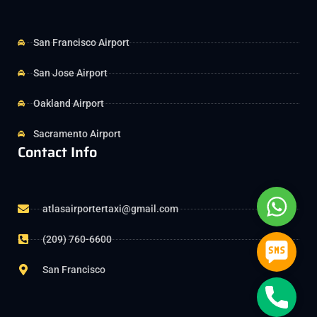
San Francisco Airport
San Jose Airport
Oakland Airport
Sacramento Airport
Contact Info
Whats
atlasairportertaxi@gmail.com
(209) 760-6600
SMS
San Francisco
Phone