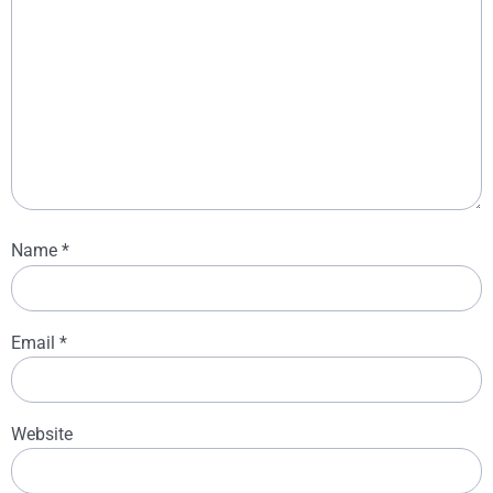
Name
*
Email
*
Website